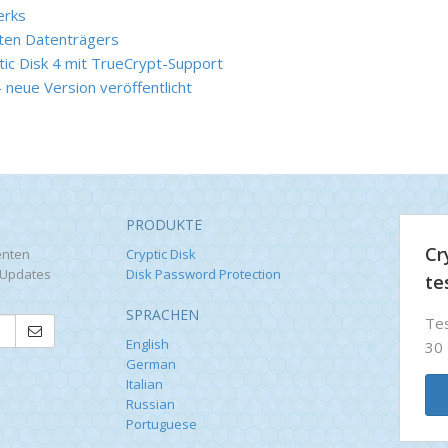
erks
lten Datenträgers
tic Disk 4 mit TrueCrypt-Support
 neue Version veröffentlicht
PRODUKTE
Cr
enten
Cryptic Disk
-Updates
Disk Password Protection
te
SPRACHEN
Tes
English
30 
German
Italian
Russian
Portuguese