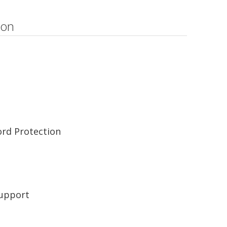
ion
rd Protection
Support