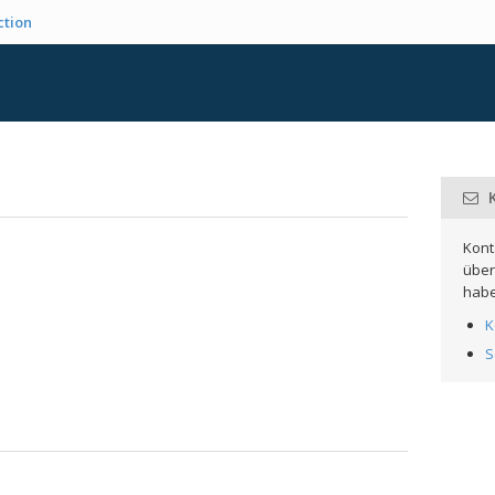
ction
K
Kont
über
habe
K
S